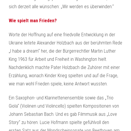
sich derzeit alle wünschen: „Wir werden es überwinden.“
Wie spielt man Frieden?
Worte der Hoffnung auf eine friedvolle Entwicklung in der
Ukraine leitete Alexander Holzbach aus der berühmten Rede
„I habe a dream“ her, die der Bürgerrechtler Martin Luther
King 1963 für Arbeit und Freiheit in Washington hielt.
Nachdenklich machte Pater Holzbach die Zuhörer mit einer
Erzählung, wonach Kinder Krieg spielten und auf die Frage,
wie man wohl Frieden spiele, keine Antwort wussten.
Ein Saxophon- und Klarinettenensemble sowie das „Trio
Giola“ (Violinen und Violincello) spielten Kompositionen von
Johann Sebastian Bach. Und es gab Filmmusik aus „Love
Story“ zu hören. Lucie Hofmann spielte gefühlvoll den
ersten Satz aus der Mondscheinsonate von Beethoven am