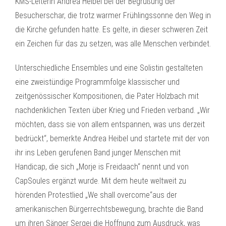
KMS-Leiterin Andrea Heibel bei der Begrüßung der
Besucherschar, die trotz warmer Frühlingssonne den Weg in
die Kirche gefunden hatte. Es gelte, in dieser schweren Zeit
ein Zeichen für das zu setzen, was alle Menschen verbindet.
Unterschiedliche Ensembles und eine Solistin gestalteten
eine zweistündige Programmfolge klassischer und
zeitgenössischer Kompositionen, die Pater Holzbach mit
nachdenklichen Texten über Krieg und Frieden verband. „Wir
möchten, dass sie von allem entspannen, was uns derzeit
bedrückt“, bemerkte Andrea Heibel und startete mit der von
ihr ins Leben gerufenen Band junger Menschen mit
Handicap, die sich „Morje is Freidaach“ nennt und von
CapSoules ergänzt wurde. Mit dem heute weltweit zu
hörenden Protestlied „We shall overcome“aus der
amerikanischen Bürgerrechtsbewegung, brachte die Band
um ihren Sänger Sergej die Hoffnung zum Ausdruck, was