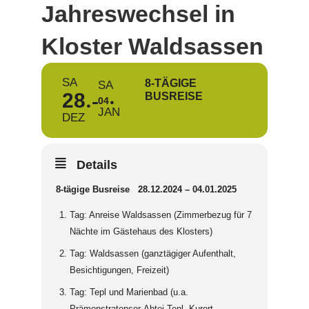
Jahreswechsel in
Kloster Waldsassen
SA
8-TÄGIGE
SA
28
BUSREISE
04
JAN
DEZ
Details
8-tägige Busreise 28.12.2024 – 04.01.2025
Tag: Anreise Waldsassen (Zimmerbezug für 7
Nächte im Gästehaus des Klosters)
Tag: Waldsassen (ganztägiger Aufenthalt,
Besichtigungen, Freizeit)
Tag: Tepl und Marienbad (u.a.
Prämonstratenser-Abtei Tepl, Kurort