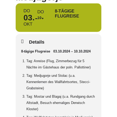
DO
8-TÄGIGE
DO
03
FLUGREISE
10
OKT
Details
8-tägige Flugreise 03.10.2024 – 10.10.2024
Tag: Anreise (Flug, Zimmerbezug für 5
Nächte im Gästehaus der poln. Pallottiner)
Tag: Medjugorje und Stolac (u.a.
Kennenlernen des Wallfahrtsortes, Stecci-
Grabsteine)
Tag: Mostar und Blagaj (u.a. Rundgang durch
Altstadt, Besuch ehemaliges Derwisch
Kloster)