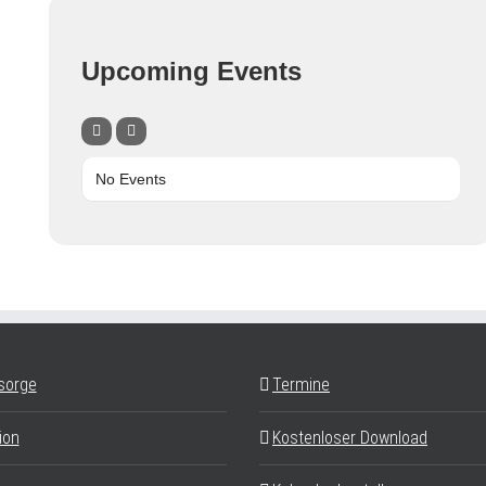
Upcoming Events
No Events
sorge
Termine
ion
Kostenloser Download