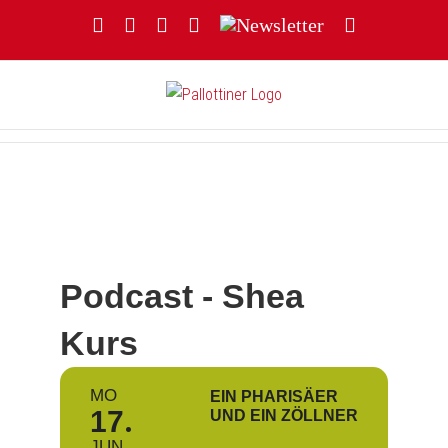
Zum
Facebook
YouTube
Instagram
Threads
Newsletter
E-
Inhalt
Mail
springen
Podcast - Shea
Kurs
MO
EIN PHARISÄER
17
UND EIN ZÖLLNER
JUN