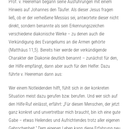
Prof. v. Heereman begann seine Ausführungen mit einem
Hinweis auf Johannes den Täufer. Als dieser Jesus fragen
ließ, ob er der verheißene Messias sei, antwortete dieser nicht
direkt, sondern benannte als sein Erkennungszeichen
verschiedene diakonische Werke – zu denen auch die
Verkündigung des Evangeliums an die Armen gehörte
(Matthäus 11,5). Bereits hier werde der verkündigende
Charakter der Diakonie deutlich benannt – zunächst für den,
der Hilfe empfängt, dann aber auch für den Helfer. Dazu
führte v. Heereman dann aus:
Wer einem Notleidenden hilft, fühlt sich in der konkreten
Situation meist dazu gerufen bzw. berufen. Und wer sich auf
den Hilfe-Ruf einlässt, erfährt: „Für diesen Menschen, der jetzt
ganz konkret und unvertretbar mich braucht, bin ich eine gute
Gabe – etwas Heilendes und Aufrichtendes trotz aller eigenen
Gebrochenheit.“ Dem eigenen Leben kann diese Erfahrung neu