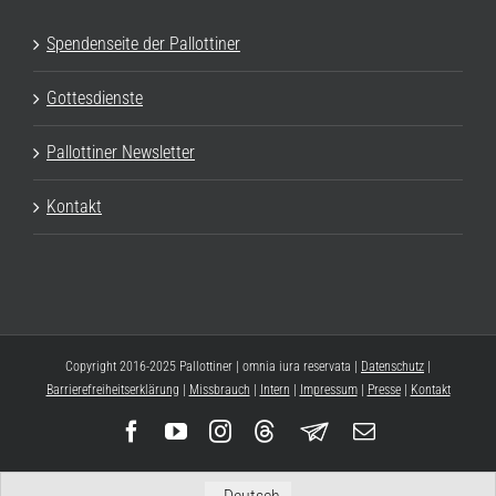
Spendenseite der Pallottiner
Gottesdienste
Pallottiner Newsletter
Kontakt
Copyright 2016-2025 Pallottiner | omnia iura reservata |
Datenschutz
|
Barrierefreiheitserklärung
|
Missbrauch
|
Intern
|
Impressum
|
Presse
|
Kontakt
Facebook
YouTube
Instagram
Threads
Newsletter
E-
Mail