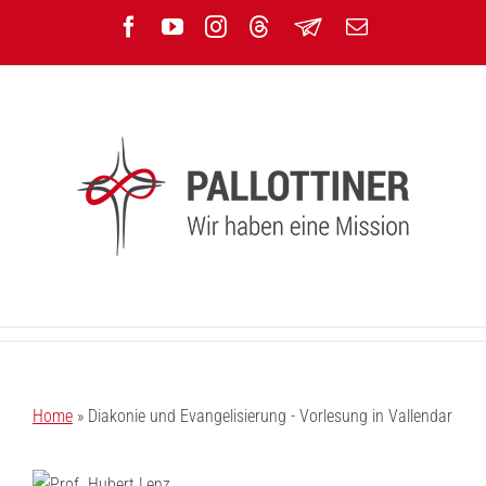
Zum
Facebook
YouTube
Instagram
Threads
Newsletter
E-
Inhalt
Mail
springen
Home
»
Diakonie und Evangelisierung - Vorlesung in Vallendar