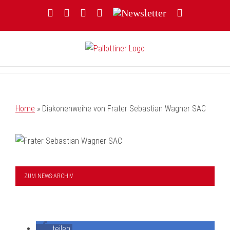
Zum
Facebook
YouTube
Instagram
Threads
Newsletter
E-
Inhalt
Mail
springen
Home
»
Diakonenweihe von Frater Sebastian Wagner SAC
ZUM NEWS-ARCHIV
teilen