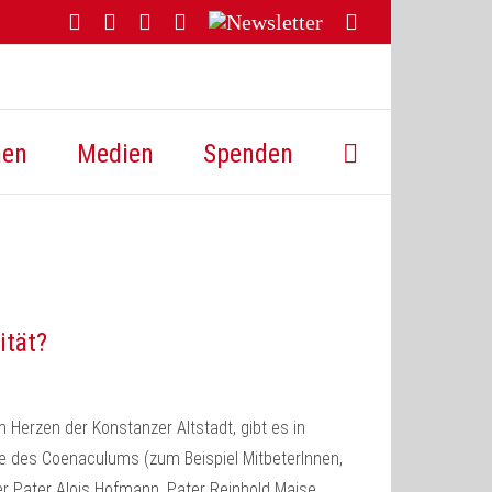
Facebook
YouTube
Instagram
Threads
Newsletter
E-
Mail
hen
Medien
Spenden
ität?
im Herzen der Konstanzer Altstadt, gibt es in
e des Coenaculums (zum Beispiel MitbeterInnen,
er Pater Alois Hofmann, Pater Reinhold Maise,