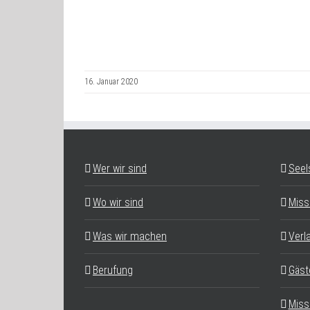
16. Januar 2020
Wer wir sind
Seel
Wo wir sind
Miss
Was wir machen
Verl
Berufung
Gäst
Miss