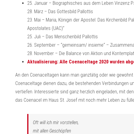
25. Januar – Biographisches aus dem Leben Vinzenz Pa
28. März – Das Gottesbild Pallottis
23. Mai – Maria, Königin der Apostel: Das Kirchenbild Pa
Apostolates (UAC)“
25. Juli – Das Menschenbild Pallottis
26. September – “gemeinsam/ insieme“ – Zusammena
28. November – Die Balance von Aktion und Kontemplat
Aktualisierung: Alle Coenaceltage 2020 wurden abge
An den Coenaceltagen kann man ganztätig oder wie gewohnt
Coenaceltage dienen dazu, die bestehenden Verbindungen u
vertiefen. Interessierte sind ganz herzlich eingeladen, mit d
das Coenacel im Haus St. Josef mit noch mehr Leben zu fülle
Oft will ich mir vorstellen,
mit allen Geschöpfen