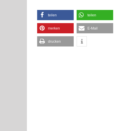
teilen
teilen
merken
E-Mail
drucken