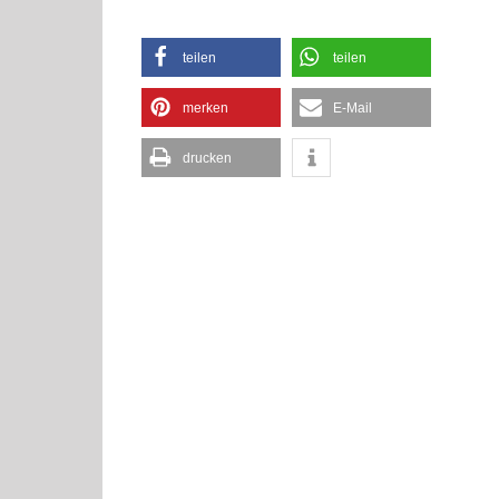
teilen
teilen
merken
E-Mail
drucken