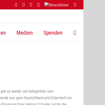
Facebook
YouTube
Instagram
Threads
Newsletter
E-
Mail
hen
Medien
Spenden
r gab es wieder viel Gelegenheit zum
ende aus ganz Deutschland und Österreich ins
 Provinzial Pater Helmut Scharler nutzte die