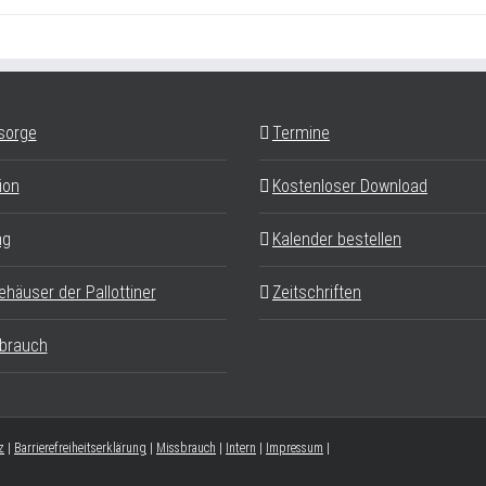
sorge
Termine
ion
Kostenloser Download
ag
Kalender bestellen
ehäuser der Pallottiner
Zeitschriften
brauch
z
|
Barrierefreiheitserklärung
|
Missbrauch
|
Intern
|
Impressum
|