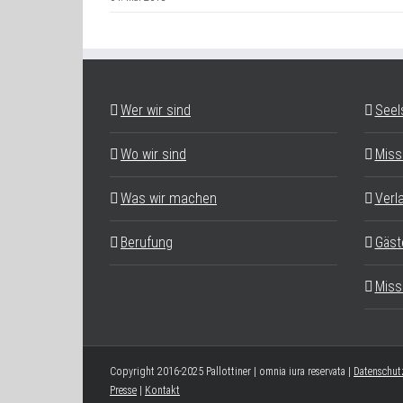
Wer wir sind
Seel
Wo wir sind
Miss
Was wir machen
Verl
Berufung
Gäst
Miss
Copyright 2016-2025 Pallottiner | omnia iura reservata |
Datenschut
Presse
|
Kontakt