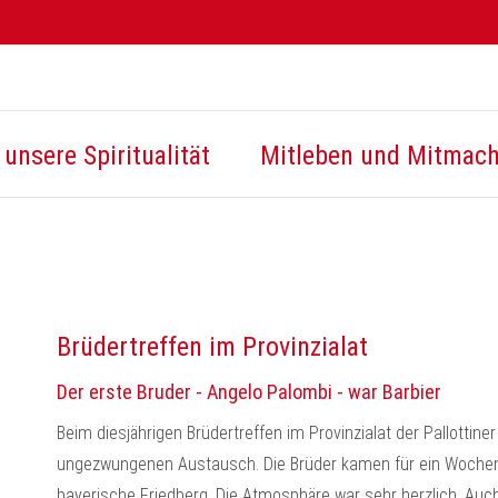
unsere Spiritualität
Mitleben und Mitmac
Brüdertreffen im Provinzialat
Der erste Bruder - Angelo Palombi - war Barbier
Beim diesjährigen Brüdertreffen im Provinzialat der Pallottine
ungezwungenen Austausch. Die Brüder kamen für ein Wochen
bayerische Friedberg. Die Atmosphäre war sehr herzlich. Auch