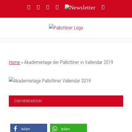
Zum
Facebook
YouTube
Instagram
Threads
Newsletter
E-
Inhalt
Mail
springen
Home
»
Akademietage der Pallottiner in Vallendar 2019
ZUM NEWS-ARCHIV
teilen
teilen