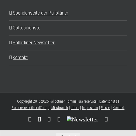
Spendenseite der Pallottiner
Gottesdienste
Pallottiner Newsletter
Kontakt
Copyright 2016-2025 Pallottiner | omnia iura reservata |
Datenschutz
|
Barrierefreiheitserklärung
|
Missbrauch
|
Intern
|
Impressum
|
Presse
|
Kontakt
Facebook
YouTube
Instagram
Threads
Newsletter
E-
Mail