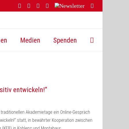
Facebook
YouTube
Instagram
Threads
Newsletter
E-
Mail
hen
Medien
Spenden
itiv entwickeln!“
 traditionellen Akademietage ein Online-Gespräch
ickeln!“ statt, in bewährter Kooperation zwischen
 (KEB) in Koblenz und Montabaur.