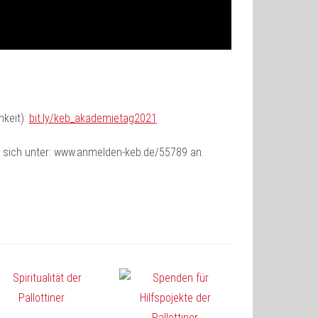
hkeit):
bit.ly/keb_akademietag2021
e sich unter: www.anmelden-keb.de/55789 an.