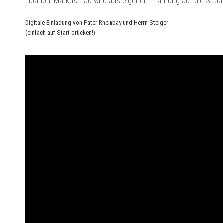
Libanon; Markus Hau wird aus eigener Erfahrung auf die Situa
Digitale Einladung von Pater Rheinbay und Herrn Steiger
(einfach auf Start drücken!)