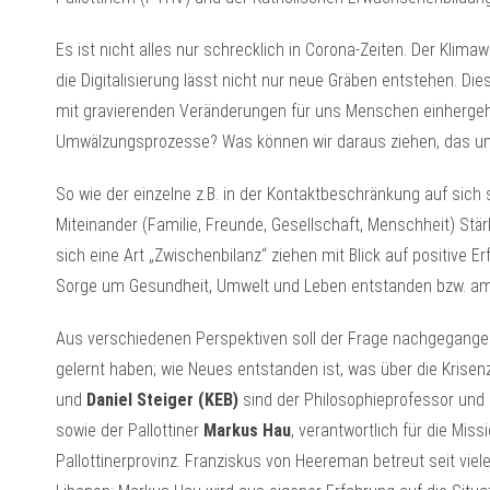
Es ist nicht alles nur schrecklich in Corona-Zeiten. Der Klima
die Digitalisierung lässt nicht nur neue Gräben entstehen. D
mit gravierenden Veränderungen für uns Menschen einhergeh
Umwälzungsprozesse? Was können wir daraus ziehen, das uns
So wie der einzelne z.B. in der Kontaktbeschränkung auf sich 
Miteinander (Familie, Freunde, Gesellschaft, Menschheit) Stär
sich eine Art „Zwischenbilanz“ ziehen mit Blick auf positive 
Sorge um Gesundheit, Umwelt und Leben entstanden bzw. am
Aus verschiedenen Perspektiven soll der Frage nachgegange
gelernt haben; wie Neues entstanden ist, was über die Krisen
und
Daniel Steiger (KEB)
sind der Philosophieprofessor und
sowie der Pallottiner
Markus Hau
, verantwortlich für die Mis
Pallottinerprovinz. Franziskus von Heereman betreut seit vie