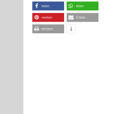
teilen
teilen
merken
E-Mail
drucken