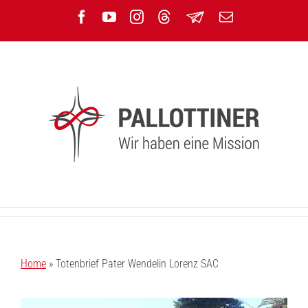
Zum
Facebook
YouTube
Instagram
Threads
Newsletter
E-
Inhalt
Mail
springen
Home
»
Totenbrief Pater Wendelin Lorenz SAC