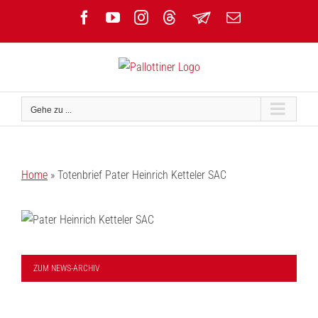
Zum
Facebook
YouTube
Instagram
Threads
Newsletter
E-
Inhalt
Mail
springen
Gehe zu ...
Home
»
Totenbrief Pater Heinrich Ketteler SAC
ZUM NEWS-ARCHIV