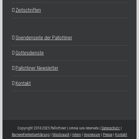
Zeitschriften
Spendenseite der Pallottiner
Gottesdienste
Pallottiner Newsletter
Kontakt
Copyright 2016-2025 Pallottiner | omnia iura reservata |
Datenschutz
|
Barrierefreiheitserklärung
|
Missbrauch
|
Intern
|
Impressum
|
Presse
|
Kontakt