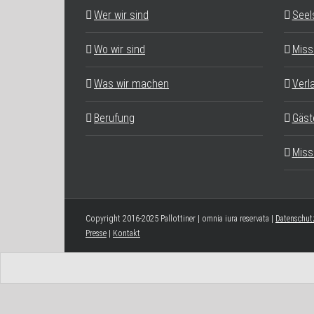
Wer wir sind
Seel
Wo wir sind
Miss
Was wir machen
Verl
Berufung
Gäst
Miss
Copyright 2016-2025 Pallottiner | omnia iura reservata |
Datenschut
Presse
|
Kontakt