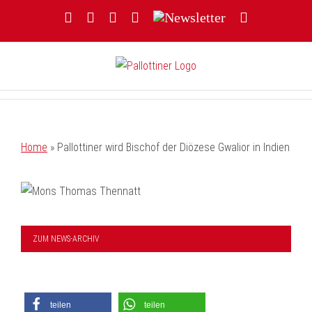
Zum
Facebook
YouTube
Instagram
Threads
Newsletter
E-
Inhalt
Mail
springen
Home
»
Pallottiner wird Bischof der Diözese Gwalior in Indien
ZUM NEWS-ARCHIV
teilen
teilen