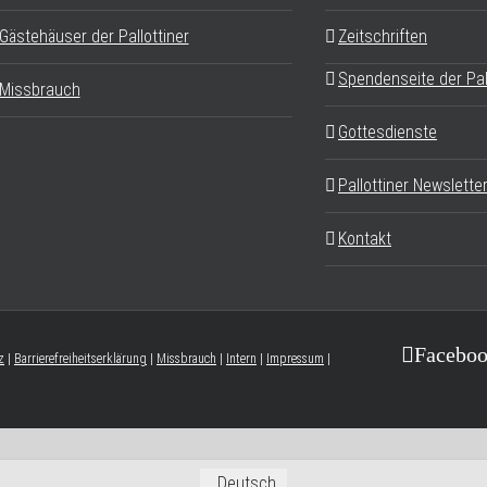
Gästehäuser der Pallottiner
Zeitschriften
Spendenseite der Pal
Missbrauch
Gottesdienste
Pallottiner Newslette
Kontakt
Facebo
z
|
Barrierefreiheitserklärung
|
Missbrauch
|
Intern
|
Impressum
|
Deutsch