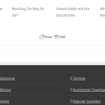
er
Berufung: Ein Weg für
Unsere Köpfe und ihre
Wir
:
Sie?
Geschichten:
Ihn
Seelsorge
Termine
Mission
Kostenloser Downloa
Verlag
Kalender bestellen