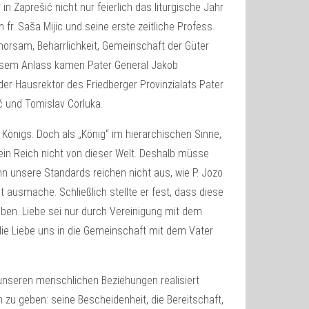
n Zaprešić nicht nur feierlich das liturgische Jahr
fr. Saša Mijic und seine erste zeitliche Profess.
horsam, Beharrlichkeit, Gemeinschaft der Güter
diesem Anlass kamen Pater General Jakob
er Hausrektor des Friedberger Provinzialats Pater
ć und Tomislav Corluka.
s Königs. Doch als „König“ im hierarchischen Sinne,
 sein Reich nicht von dieser Welt. Deshalb müsse
nn unsere Standards reichen nicht aus, wie P. Jozo
it ausmache. Schließlich stellte er fest, dass diese
ieben. Liebe sei nur durch Vereinigung mit dem
 die Liebe uns in die Gemeinschaft mit dem Vater
 unseren menschlichen Beziehungen realisiert
 zu geben: seine Bescheidenheit, die Bereitschaft,