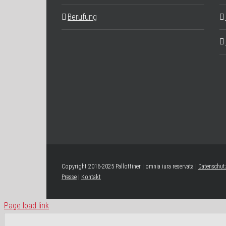
Berufung
Copyright 2016-2025 Pallottiner | omnia iura reservata |
Datenschut
Presse
|
Kontakt
Page load link