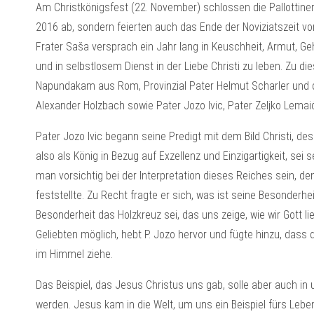
Am Christkönigsfest (22. November) schlossen die Pallottiner i
2016 ab, sondern feierten auch das Ende der Noviziatszeit von 
Frater Saša versprach ein Jahr lang in Keuschheit, Armut, Ge
und in selbstlosem Dienst in der Liebe Christi zu leben. Zu 
Napundakam aus Rom, Provinzial Pater Helmut Scharler und d
Alexander Holzbach sowie Pater Jozo Ivic, Pater Zeljko Lemai
Pater Jozo Ivic begann seine Predigt mit dem Bild Christi, de
also als König in Bezug auf Exzellenz und Einzigartigkeit, sei
man vorsichtig bei der Interpretation dieses Reiches sein, de
feststellte. Zu Recht fragte er sich, was ist seine Besonderhe
Besonderheit das Holzkreuz sei, das uns zeige, wie wir Gott l
Geliebten möglich, hebt P. Jozo hervor und fügte hinzu, dass
im Himmel ziehe.
Das Beispiel, das Jesus Christus uns gab, solle aber auch in
werden. Jesus kam in die Welt, um uns ein Beispiel fürs Leben