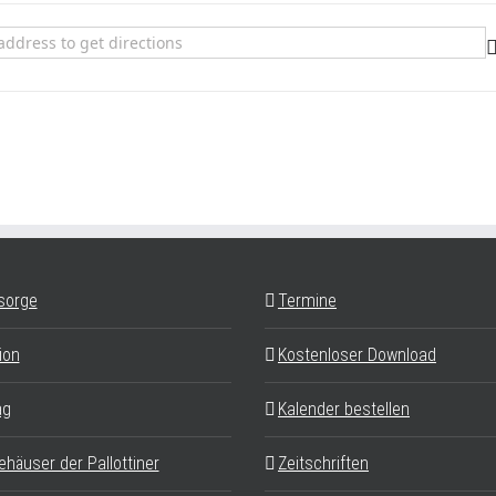
von innen lebt, leuchtet nach außen []
sorge
Termine
ion
Kostenloser Download
ag
Kalender bestellen
ehäuser der Pallottiner
Zeitschriften