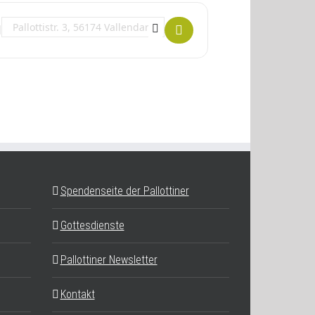
Destination Address - Wer von innen lebt, leuchtet nach außen []
Spendenseite der Pallottiner
Gottesdienste
Pallottiner Newsletter
Kontakt