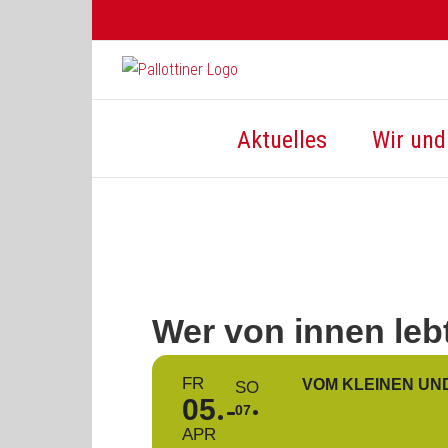
Zum
Inhalt
springen
Aktuelles
Wir und 
Wer von innen leb
FR
VOM KLEINEN UN
SO
05
07
APR