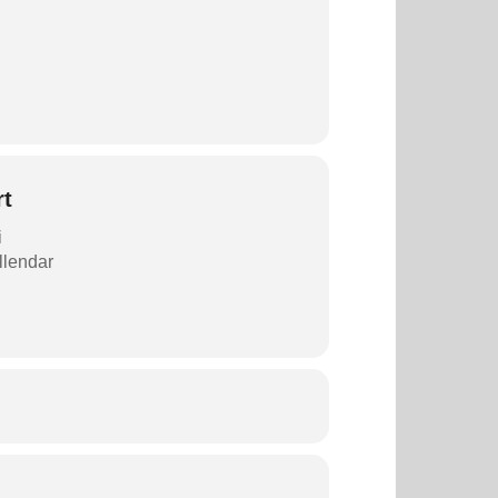
rt
i
allendar