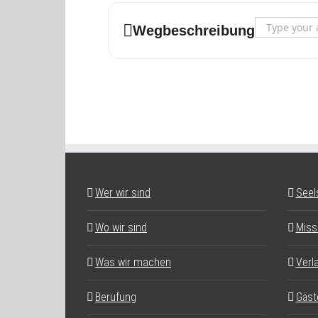
Address - Wer 
Wegbeschreibung
Wer wir sind
Seel
Wo wir sind
Miss
Was wir machen
Verl
Berufung
Gäst