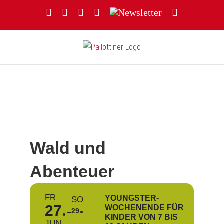
Zum
Facebook
YouTube
Instagram
Threads
Newsletter
E-
Inhalt
Mail
springen
Wald und
Abenteuer
FR
YOUNGSTER-
SO
27
WOCHENENDE FÜR
29
KINDER VON 7 BIS
JUN