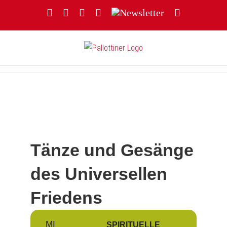
Zum
Facebook
YouTube
Instagram
Threads
Newsletter
E-
Inhalt
Mail
springen
Tänze und Gesänge
des Universellen
Friedens
MI
SPIRITUELLE