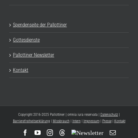
Spendenseite der Pallottiner
Gottesdienste
Pallottiner Newsletter
Kontakt
Copyright 2016-2025 Pallottiner | omnia iura reservata |
Datenschutz
|
Barrierefreiheitserklärung
|
Missbrauch
|
Intern
|
Impressum
|
Presse
|
Kontakt
Facebook
YouTube
Instagram
Threads
Newsletter
E-