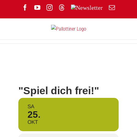
Zum
Facebook
YouTube
Instagram
Threads
Newsletter
E-
Inhalt
Mail
springen
"Spiel dich frei!"
SA
25
OKT