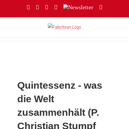
Zum
Facebook
YouTube
Instagram
Threads
Newsletter
E-
Inhalt
Mail
springen
Quintessenz - was
die Welt
zusammenhält (P.
Christian Stumpf