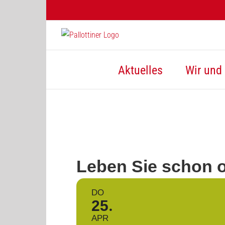
Zum
Inhalt
springen
Aktuelles
Wir und 
Leben Sie schon o
DO
25
APR