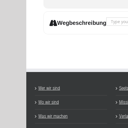
Address - L
Wegbeschreibung
Wer wir sind
Seel
Wo wir sind
Miss
Was wir machen
Verl