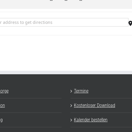
eben Sie schon oder existieren Sie noch? []
sorge
Termine
ion
Kostenloser Download
ag
Kalender bestellen