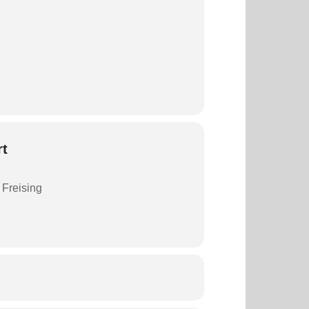
rt
7 Freising