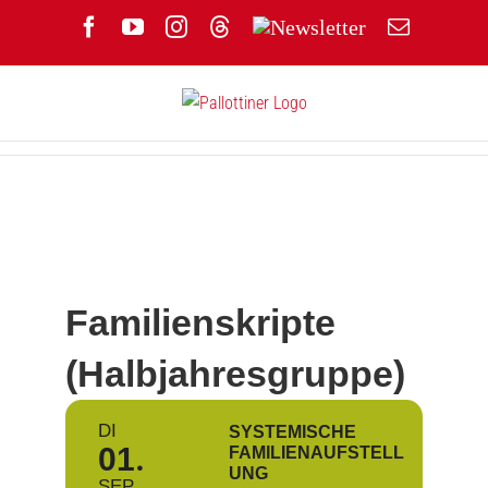
Zum
Facebook
YouTube
Instagram
Threads
Newsletter
E-
Inhalt
Mail
springen
Familienskripte
(Halbjahresgruppe)
DI
SYSTEMISCHE
01
FAMILIENAUFSTELL
UNG
SEP