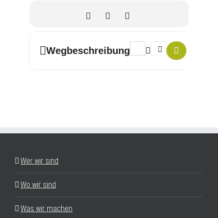
Address - Exerzitien []
Destination Address - 
Wegbeschreibung
Wer wir sind
Wo wir sind
Was wir machen