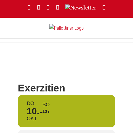
Zum
Facebook
YouTube
Instagram
Threads
Newsletter
E-
Inhalt
Mail
springen
Exerzitien
DO
SO
10
13
OKT