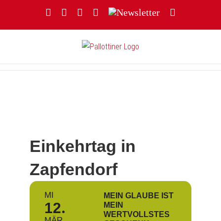
Zum
Facebook
YouTube
Instagram
Threads
Newsletter
E-
Inhalt
Mail
springen
Einkehrtag in
Zapfendorf
MI
MEIN GLAUBE IST
12
MEIN
WERTVOLLSTES
MÄR