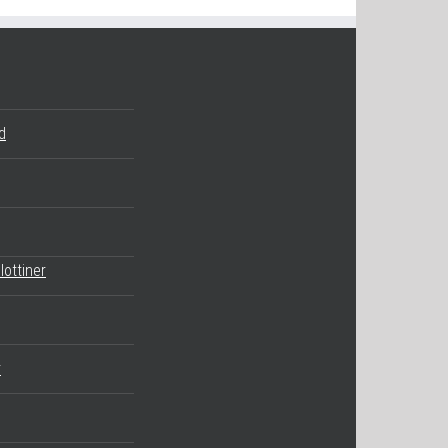
d
lottiner
r