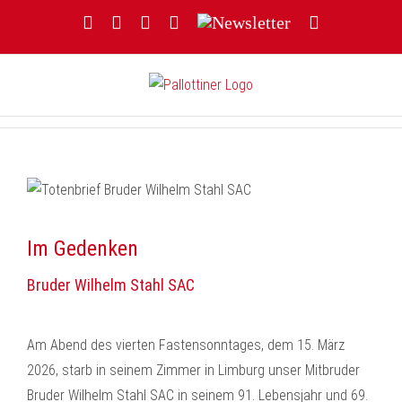
Zum
Facebook
YouTube
Instagram
Threads
Newsletter
E-
Inhalt
Mail
springen
Im Gedenken
Bruder Wilhelm Stahl SAC
Am Abend des vierten Fastensonntages, dem 15. März
2026, starb in seinem Zimmer in Limburg unser Mitbruder
Bruder Wilhelm Stahl SAC in seinem 91. Lebensjahr und 69.