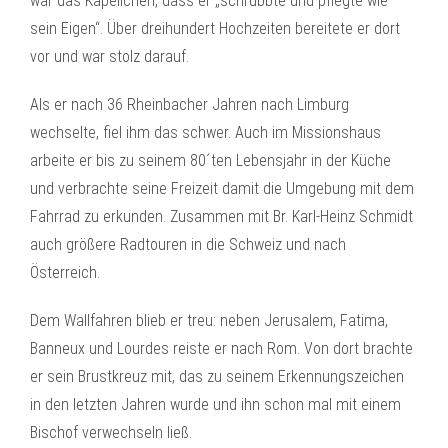
war das Kapellchen, dass er „schrubbte und pflegte wie
sein Eigen“. Über dreihundert Hochzeiten bereitete er dort
vor und war stolz darauf.
Als er nach 36 Rheinbacher Jahren nach Limburg
wechselte, fiel ihm das schwer. Auch im Missionshaus
arbeite er bis zu seinem 80´ten Lebensjahr in der Küche
und verbrachte seine Freizeit damit die Umgebung mit dem
Fahrrad zu erkunden. Zusammen mit Br. Karl-Heinz Schmidt
auch größere Radtouren in die Schweiz und nach
Österreich.
Dem Wallfahren blieb er treu: neben Jerusalem, Fatima,
Banneux und Lourdes reiste er nach Rom. Von dort brachte
er sein Brustkreuz mit, das zu seinem Erkennungszeichen
in den letzten Jahren wurde und ihn schon mal mit einem
Bischof verwechseln ließ.