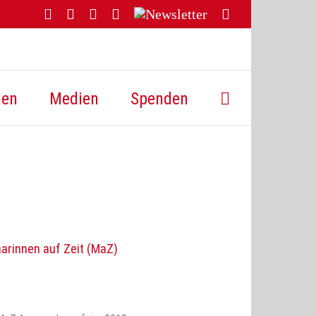
Facebook
YouTube
Instagram
Threads
Newsletter
E-
Mail
hen
Medien
Spenden
arinnen auf Zeit (MaZ)