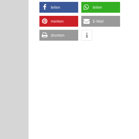
teilen
teilen
merken
E-Mail
drucken