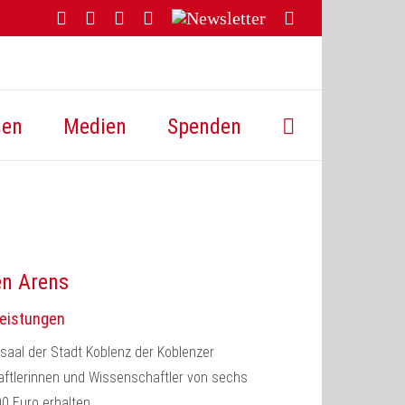
Facebook
YouTube
Instagram
Threads
Newsletter
E-
Mail
hen
Medien
Spenden
en Arens
Leistungen
aal der Stadt Koblenz der Koblenzer
aftlerinnen und Wissenschaftler von sechs
0 Euro erhalten.