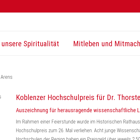
unsere Spiritualität
Mitleben und Mitmac
 Arens
Koblenzer Hochschulpreis für Dr. Thorst
Auszeichnung für herausragende wissenschaftliche 
Im Rahmen einer Feierstunde wurde im Historischen Rathauss
Hochschulpreis zum 26. Mal verliehen. Acht junge Wissensch
Hochschulen der Region haben ein Preisgeld über jeweils 2.50