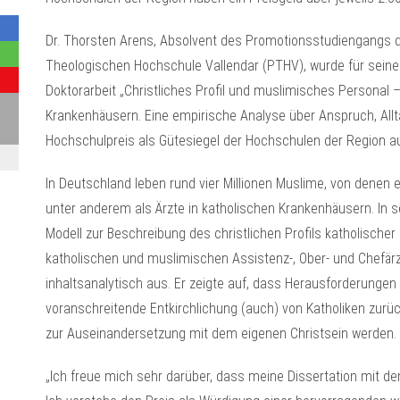
Dr. Thorsten Arens, Absolvent des Promotionsstudiengangs d
Theologischen Hochschule Vallendar (PTHV), wurde für sein
Doktorarbeit „Christliches Profil und muslimisches Personal 
Krankenhäusern. Eine empirische Analyse über Anspruch, All
Hochschulpreis als Gütesiegel der Hochschulen der Region a
In Deutschland leben rund vier Millionen Muslime, von denen e
unter anderem als Ärzte in katholischen Krankenhäusern. In se
Modell zur Beschreibung des christlichen Profils katholischer
katholischen und muslimischen Assistenz-, Ober- und Chefär
inhaltsanalytisch aus. Er zeigte auf, dass Herausforderungen
voranschreitende Entkirchlichung (auch) von Katholiken zur
zur Auseinandersetzung mit dem eigenen Christsein werden. Di
„Ich freue mich sehr darüber, dass meine Dissertation mit d