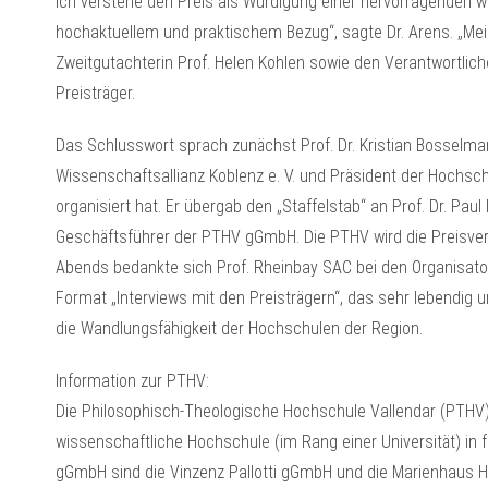
Ich verstehe den Preis als Würdigung einer hervorragenden 
hochaktuellem und praktischem Bezug“, sagte Dr. Arens. „Mein
Zweitgutachterin Prof. Helen Kohlen sowie den Verantwortlich
Preisträger.
Das Schlusswort sprach zunächst Prof. Dr. Kristian Bosselma
Wissenschaftsallianz Koblenz e. V. und Präsident der Hochsch
organisiert hat. Er übergab den „Staffelstab“ an Prof. Dr. Pa
Geschäftsführer der PTHV gGmbH. Die PTHV wird die Preisver
Abends bedankte sich Prof. Rheinbay SAC bei den Organisat
Format „Interviews mit den Preisträgern“, das sehr lebendig un
die Wandlungsfähigkeit der Hochschulen der Region.
Information zur PTHV:
Die Philosophisch-Theologische Hochschule Vallendar (PTHV) i
wissenschaftliche Hochschule (im Rang einer Universität) in f
gGmbH sind die Vinzenz Pallotti gGmbH und die Marienhaus 