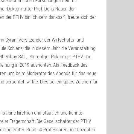
wissenschaftlichen Forschungsarbeit mit
er Doktormutter Prof. Doris Nauer, der
en der PTHV bin ich sehr dankbar“, freute sich der
nn-Cyran, Vorsitzender der Wirtschafts- und
ule Koblenz, die in diesem Jahr die Veranstaltung
ul Rheinbay SAC, ehemaliger Rektor der PTHV und
leihung in 2019 ausrichten. Als Feedback des
oren und beim Moderator des Abends für das neue
d persönlich wirkte. Dies sei ein gutes Zeichen für
st eine kirchlich und staatlich anerkannte
reier Trägerschaft. Die Gesellschafter der PTHV
Holding GmbH. Rund 50 Professoren und Dozenten