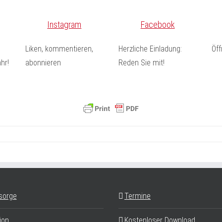
Instagram
Facebook
Liken, kommentieren,
Herzliche Einladung:
Öf
hr!
abonnieren
Reden Sie mit!
sorge
Termine
ion
Kostenloser Download