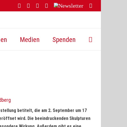
Facebook
YouTube
Instagram
Threads
Newsletter
E-
Mail
hen
Medien
Spenden
edberg
stellung betitelt, die am 2. September um 17
 eröffnet wird. Die beeindruckenden Skulpturen
 besondere Wirkung. Außerdem gibt es eine