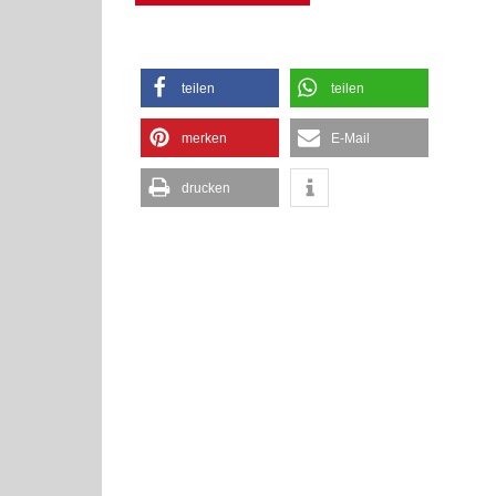
teilen
teilen
merken
E-Mail
drucken