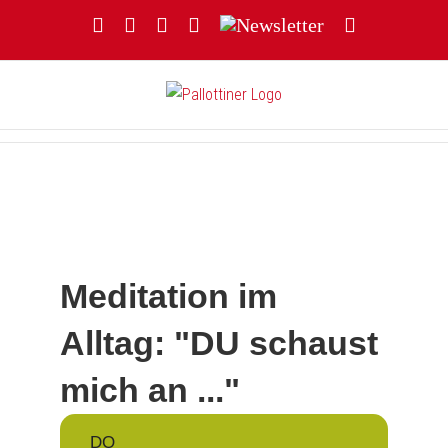
Zum
Facebook
YouTube
Instagram
Threads
Newsletter
E-
Inhalt
Mail
springen
Meditation im
Alltag: "DU schaust
mich an ..."
DO