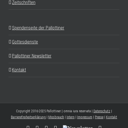
Zeitschriften
Spendenseite der Pallottiner
Gottesdienste
Pallottiner Newsletter
Kontakt
Copyright 2016-2025 Pallottiner | omnia iura reservata |
Datenschutz
|
Barrierefreiheitserklärung
|
Missbrauch
|
Intern
|
Impressum
|
Presse
|
Kontakt
Facebook
YouTube
Instagram
Threads
Newsletter
E-