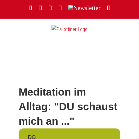
Zum
Facebook
YouTube
Instagram
Threads
Newsletter
E-
Inhalt
Mail
springen
Meditation im
Alltag: "DU schaust
mich an ..."
DO