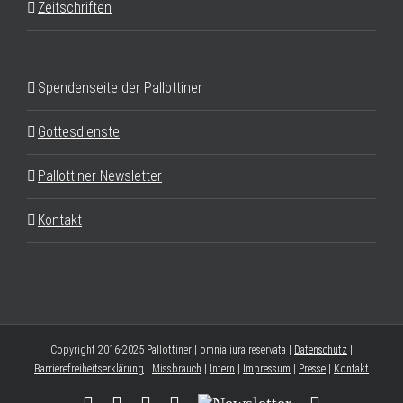
Zeitschriften
Spendenseite der Pallottiner
Gottesdienste
Pallottiner Newsletter
Kontakt
Copyright 2016-2025 Pallottiner | omnia iura reservata |
Datenschutz
|
Barrierefreiheitserklärung
|
Missbrauch
|
Intern
|
Impressum
|
Presse
|
Kontakt
Facebook
YouTube
Instagram
Threads
Newsletter
E-