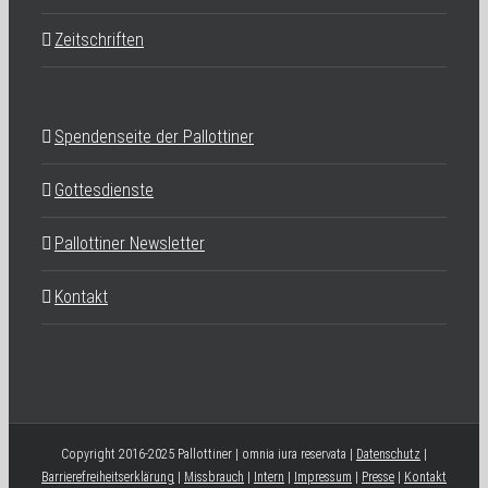
Zeitschriften
Spendenseite der Pallottiner
Gottesdienste
Pallottiner Newsletter
Kontakt
Copyright 2016-2025 Pallottiner | omnia iura reservata |
Datenschutz
|
Barrierefreiheitserklärung
|
Missbrauch
|
Intern
|
Impressum
|
Presse
|
Kontakt