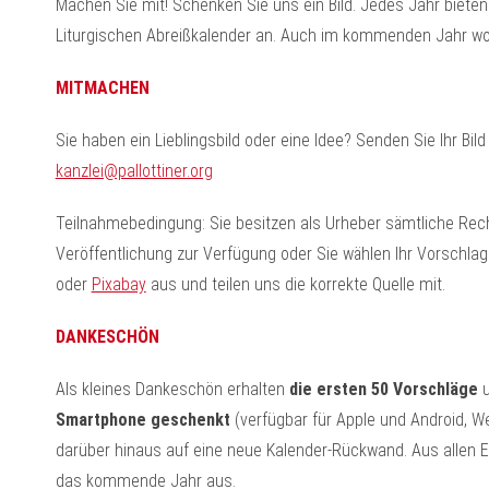
Machen Sie mit! Schenken Sie uns ein Bild. Jedes Jahr biete
Liturgischen Abreißkalender an. Auch im kommenden Jahr wo
MITMACHEN
Sie haben ein Lieblingsbild oder eine Idee? Senden Sie Ihr Bil
kanzlei@pallottiner.org
Teilnahmebedingung: Sie besitzen als Urheber sämtliche Recht
Veröffentlichung zur Verfügung oder Sie wählen Ihr Vorschlags
oder
Pixabay
aus und teilen uns die korrekte Quelle mit.
DANKESCHÖN
Als kleines Dankeschön erhalten
die ersten 50 Vorschläge
u
Smartphone geschenkt
(verfügbar für Apple und Android, We
darüber hinaus auf eine neue Kalender-Rückwand. Aus allen 
das kommende Jahr aus.