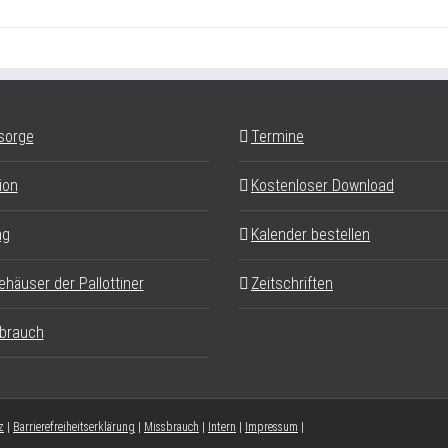
sorge
Termine
ion
Kostenloser Download
ag
Kalender bestellen
ehäuser der Pallottiner
Zeitschriften
brauch
z
|
Barrierefreiheitserklärung
|
Missbrauch
|
Intern
|
Impressum
|