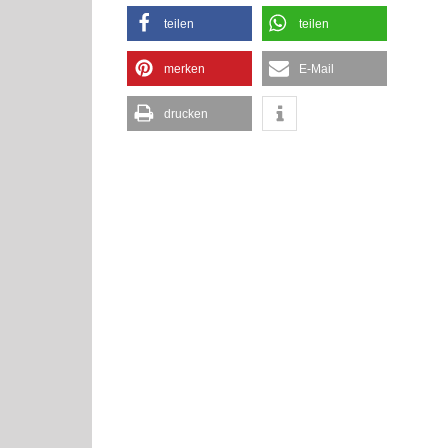
teilen
teilen
merken
E-Mail
drucken