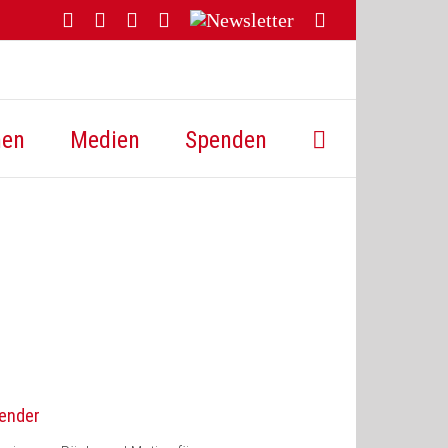
Facebook
YouTube
Instagram
Threads
Newsletter
E-
Mail
hen
Medien
Spenden
lender