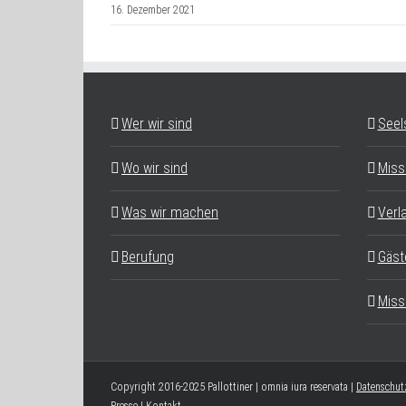
16. Dezember 2021
Wer wir sind
Seel
Wo wir sind
Miss
Was wir machen
Verl
Berufung
Gäst
Miss
Copyright 2016-2025 Pallottiner | omnia iura reservata |
Datenschut