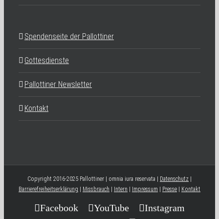
Spendenseite der Pallottiner
Gottesdienste
Pallottiner Newsletter
Kontakt
Copyright 2016-2025 Pallottiner | omnia iura reservata |
Datenschutz
|
Barrierefreiheitserklärung
|
Missbrauch
|
Intern
|
Impressum
|
Presse
|
Kontakt
Facebook
YouTube
Instagram