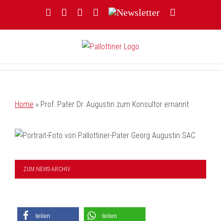
Zum
Facebook
YouTube
Instagram
Threads
Newsletter
E-
Inhalt
Mail
springen
Home
»
Prof. Pater Dr. Augustin zum Konsultor ernannt
ZUM NEWS-ARCHIV
teilen
teilen