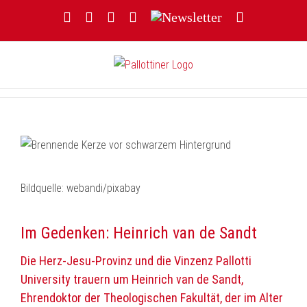
Zum
Facebook
YouTube
Instagram
Threads
Newsletter
E-
Inhalt
Mail
springen
Bildquelle: webandi/pixabay
Im Gedenken: Heinrich van de Sandt
Die Herz-Jesu-Provinz und die Vinzenz Pallotti
University trauern um Heinrich van de Sandt,
Ehrendoktor der Theologischen Fakultät, der im Alter