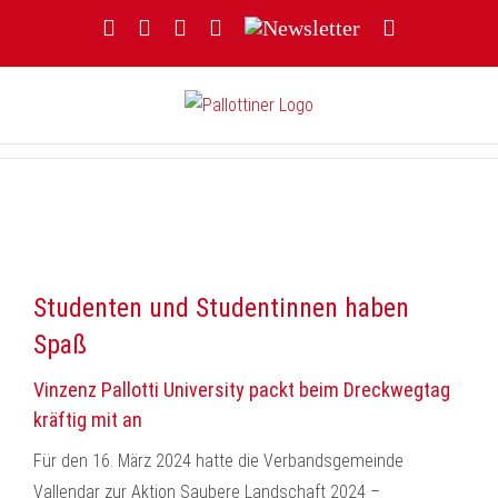
Zum
Facebook
YouTube
Instagram
Threads
Newsletter
E-
Inhalt
Mail
springen
Studenten und Studentinnen haben
Spaß
Vinzenz Pallotti University packt beim Dreckwegtag
kräftig mit an
Für den 16. März 2024 hatte die Verbandsgemeinde
Vallendar zur Aktion Saubere Landschaft 2024 –