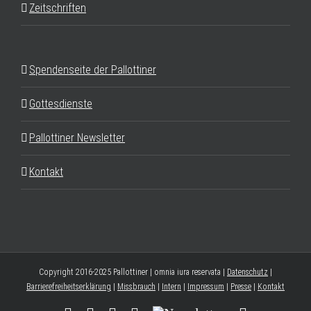
Zeitschriften
Spendenseite der Pallottiner
Gottesdienste
Pallottiner Newsletter
Kontakt
Copyright 2016-2025 Pallottiner | omnia iura reservata |
Datenschutz
|
Barrierefreiheitserklärung
|
Missbrauch
|
Intern
|
Impressum
|
Presse
|
Kontakt