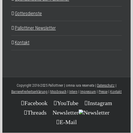
Gottesdienste
Pallottiner Newsletter
Kontakt
Copyright 2016-2025 Pallottiner | omnia iura reservata |
Datenschutz
|
Barrierefreiheitserklärung
|
Missbrauch
|
Intern
|
Impressum
|
Presse
|
Kontakt
Facebook
YouTube
Instagram
Threads
Newsletter
E-Mail