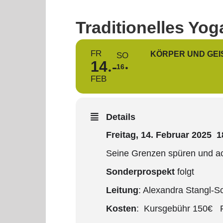
Traditionelles Yog
FR
KÖRPER UND GEIS
SO
14
16
FEB
Details
Freitag, 14. Februar 2025 
Seine Grenzen spüren und ach
Sonderprospekt
folgt
Leitung
: Alexandra Stangl-S
Kosten
: Kursgebühr 150€ 