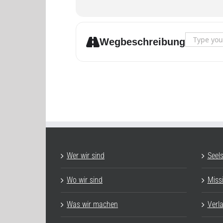
Address - Tr
Wegbeschreibung
Wer wir sind
Seel
Wo wir sind
Miss
Was wir machen
Verl