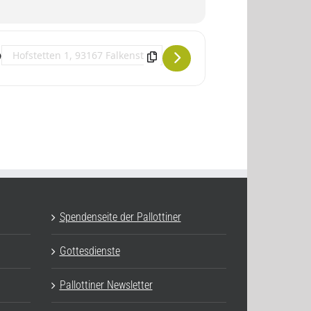
Destination Address - Traditionelles Yoga - leicht und mühelos []
Spendenseite der Pallottiner
Gottesdienste
Pallottiner Newsletter