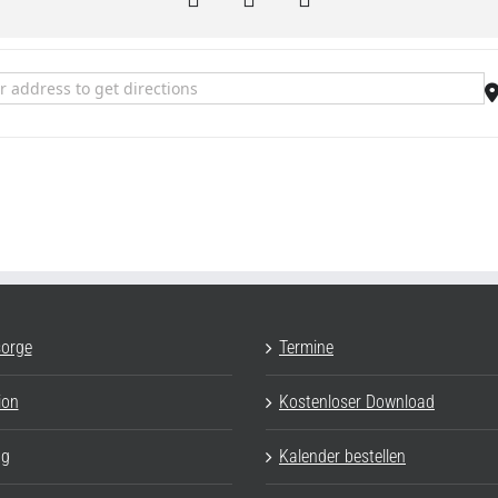
aditionelles Yoga - leicht und mühelos []
sorge
Termine
ion
Kostenloser Download
ag
Kalender bestellen