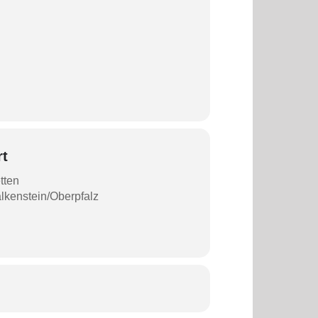
rt
tten
alkenstein/Oberpfalz