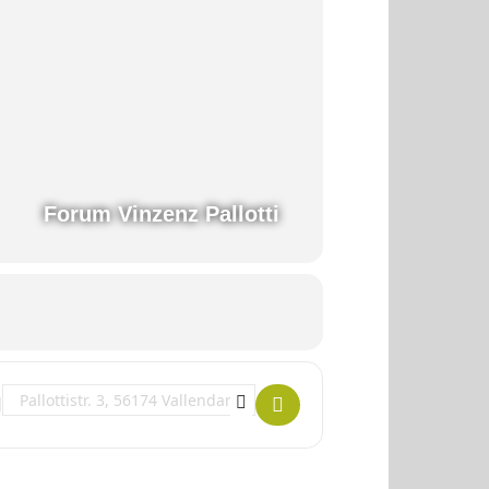
Forum Vinzenz Pallotti
Destination Address - Töpfern nach Lust und Laune []