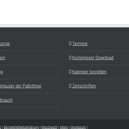
sorge
Termine
ion
Kostenloser Download
ag
Kalender bestellen
ehäuser der Pallottiner
Zeitschriften
brauch
z
|
Barrierefreiheitserklärung
|
Missbrauch
|
Intern
|
Impressum
|