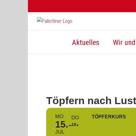
Zum
Inhalt
springen
Aktuelles
Wir und 
Töpfern nach Lus
MO
TÖPFERKURS
DO
15
18
JUL