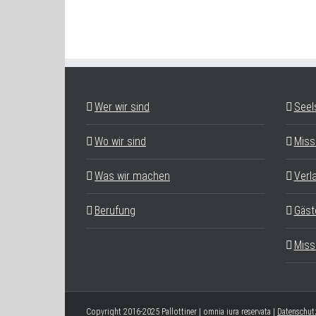
Wer wir sind
Seel
Wo wir sind
Miss
Was wir machen
Verl
Berufung
Gäst
Miss
Copyright 2016-2025 Pallottiner | omnia iura reservata |
Datenschut