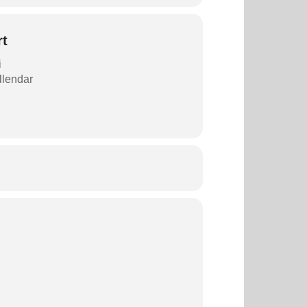
rt
i
allendar