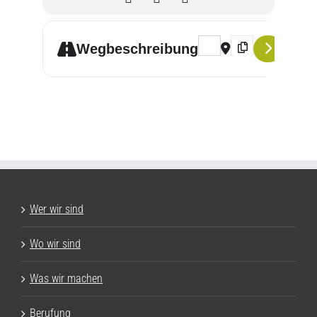
Address - Tänze und Gesän
Destination Addres
Wegbeschreibung
Wer wir sind
Wo wir sind
Was wir machen
Berufung