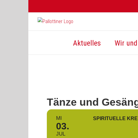
Zum
Inhalt
springen
Aktuelles
Wir und 
Tänze und Gesäng
MI
SPIRITUELLE KR
03
JUL