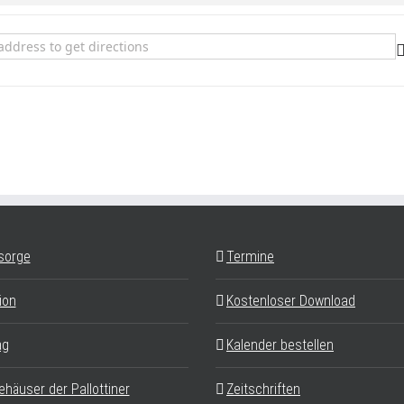
ze und Gesänge des Universellen Friedens []
sorge
Termine
ion
Kostenloser Download
ag
Kalender bestellen
ehäuser der Pallottiner
Zeitschriften