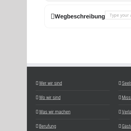
Address - Tän
Wegbeschreibung
Wer wir sind
Seel
Wo wir sind
Miss
Was wir machen
Verl
Berufung
Gäst