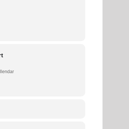
rt
allendar