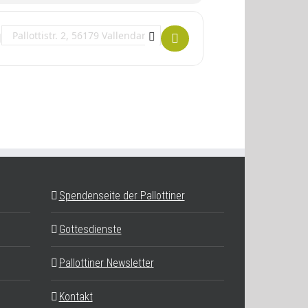
Destination Address - Tänze und Gesänge des Universellen Friedens [
Spendenseite der Pallottiner
Gottesdienste
Pallottiner Newsletter
Kontakt