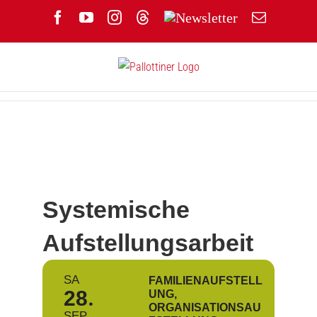
Zum
Facebook
YouTube
Instagram
Threads
Newsletter
E-
Inhalt
Mail
springen
Systemische
Aufstellungsarbeit
SA
FAMILIENAUFSTELL
28
UNG,
ORGANISATIONSAU
SEP