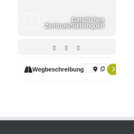
Geistliches
Zentrum/Siebenquell
Address - Systemische Aufs
Destination Address
Wegbeschreibung