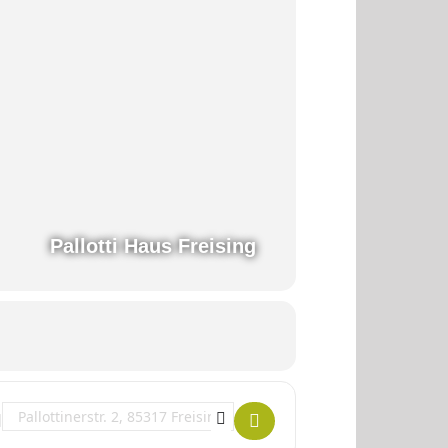
Pallotti Haus Freising
Destination Address - "Spiel dich frei!" []