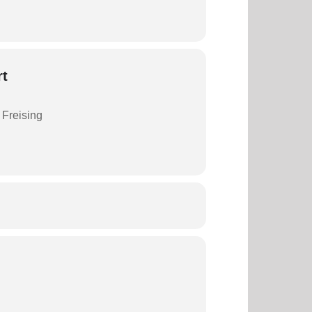
rt
7 Freising