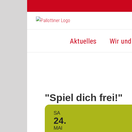
Zum
Inhalt
springen
Aktuelles
Wir und 
"Spiel dich frei!"
SA
24
MAI