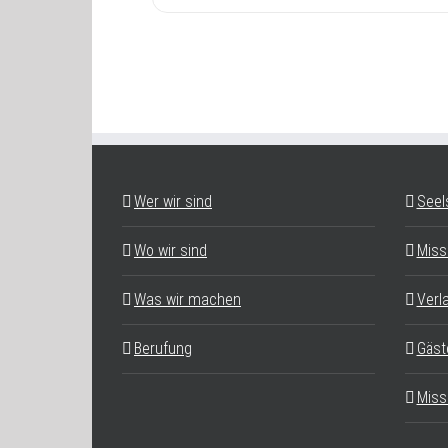
Wer wir sind
Seel
Wo wir sind
Miss
Was wir machen
Verl
Berufung
Gäst
Miss