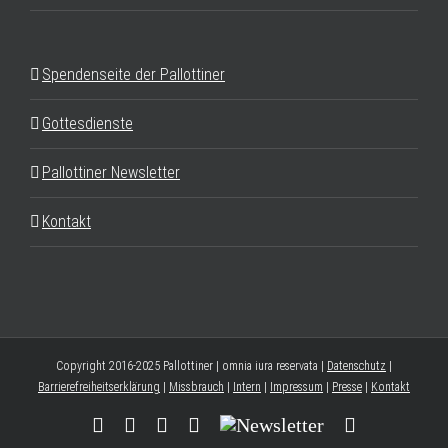
Spendenseite der Pallottiner
Gottesdienste
Pallottiner Newsletter
Kontakt
Copyright 2016-2025 Pallottiner | omnia iura reservata |
Datenschutz
|
Barrierefreiheitserklärung
|
Missbrauch
|
Intern
|
Impressum
|
Presse
|
Kontakt
Facebook
YouTube
Instagram
Threads
Newsletter
E-
Mail