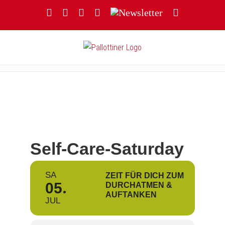
Zum
Facebook
YouTube
Instagram
Threads
Newsletter
E-
Inhalt
Mail
springen
Self-Care-Saturday
SA
ZEIT FÜR DICH ZUM
05
DURCHATMEN &
AUFTANKEN
JUL