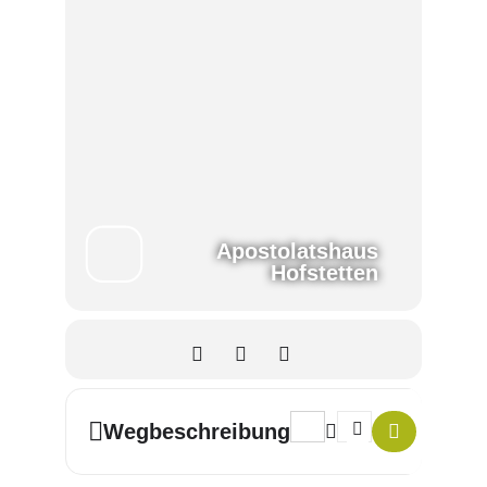
Apostolatshaus
Hofstetten
Address - Qi Gong-Tage der
Destination Address 
Wegbeschreibung