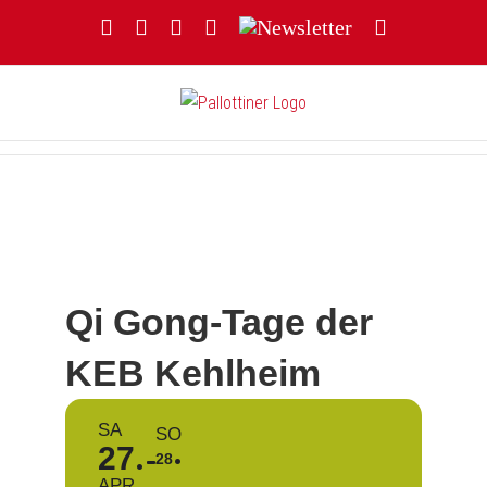
Zum
Facebook
YouTube
Instagram
Threads
Newsletter
E-
Inhalt
Mail
springen
Qi Gong-Tage der
KEB Kehlheim
SA
SO
27
28
APR