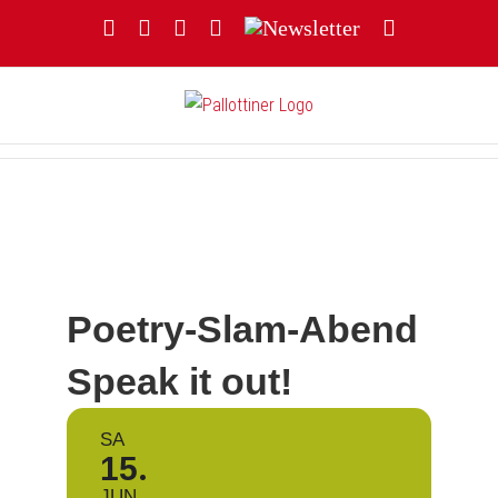
Zum
Facebook
YouTube
Instagram
Threads
Newsletter
E-
Inhalt
Mail
springen
Poetry-Slam-Abend
Speak it out!
SA
15
JUN