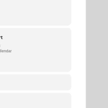
rt
i
allendar