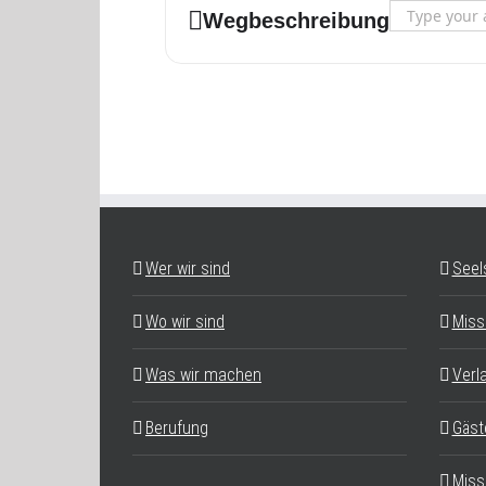
Address - Meh
Wegbeschreibung
Wer wir sind
Seel
Wo wir sind
Miss
Was wir machen
Verl
Berufung
Gäst
Miss