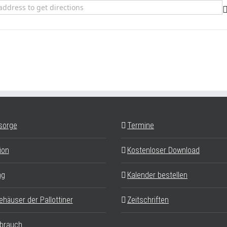
r Lebensfreude im Alter []
sorge
Termine
ion
Kostenloser Download
ag
Kalender bestellen
ehäuser der Pallottiner
Zeitschriften
brauch