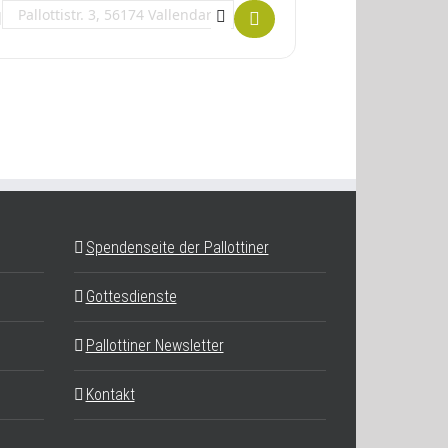
Destination Address - Mehr Lebensfreude im Alter []
Spendenseite der Pallottiner
Gottesdienste
Pallottiner Newsletter
Kontakt